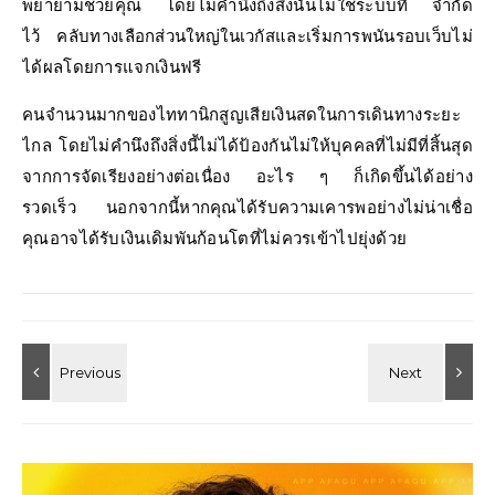
พยายามช่วยคุณ โดยไม่คำนึงถึงสิ่งนั้นไม่ใช่ระบบที่ จำกัด
ไว้ คลับทางเลือกส่วนใหญ่ในเวกัสและเริ่มการพนันรอบเว็บไม่
ได้ผลโดยการแจกเงินฟรี
คนจำนวนมากของไททานิกสูญเสียเงินสดในการเดินทางระยะ
ไกล โดยไม่คำนึงถึงสิ่งนี้ไม่ได้ป้องกันไม่ให้บุคคลที่ไม่มีที่สิ้นสุด
จากการจัดเรียงอย่างต่อเนื่อง อะไร ๆ ก็เกิดขึ้นได้อย่าง
รวดเร็ว นอกจากนี้หากคุณได้รับความเคารพอย่างไม่น่าเชื่อ
คุณอาจได้รับเงินเดิมพันก้อนโตที่ไม่ควรเข้าไปยุ่งด้วย