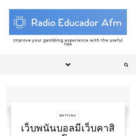
Skip to content
Improve your gambling experience with the useful
tips
BETTING
เว็บพนันบอลมีเว็บคาสิ