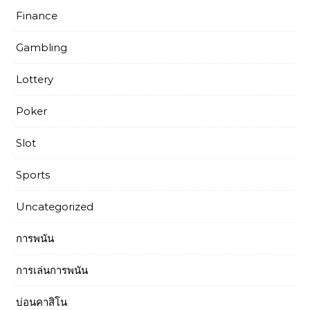
Finance
Gambling
Lottery
Poker
Slot
Sports
Uncategorized
การพนัน
การเล่นการพนัน
บ่อนคาสิโน