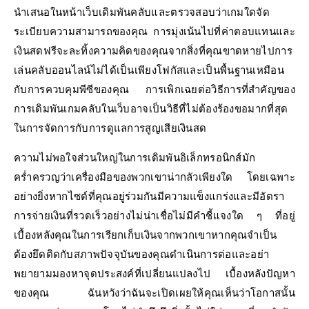
นำเสนอในหน้าเว็บเดิมพันคลับและตรวจสอบว่าเกมใดจัด
ระเบียบความสามารถของคุณ การมุ่งเน้นไปที่ค่าตอบแทนและ
เงินสดฟรีจะละทิ้งความคิดของคุณจากสิ่งที่คุณขาดหายไปการ
เล่นคลับออนไลน์ไม่ได้เป็นเพียงโฟกัสและเป็นพื้นฐานเหมือน
กับการควบคุมพีซีของคุณ การเพิกเฉยต่อวิธีการที่สำคัญของ
การเดิมพันเกมคลับในเว็บอาจเป็นวิธีที่ไม่ต้องร้องขอมากที่สุด
ในการจัดการกับการดูแลการสูญเสียเงินสด
ความไม่พอใจส่วนใหญ่ในการเดิมพันอิเล็กทรอนิกส์มัก
คร่ำครวญว่าเครื่องมือของพวกเขาน่ากลัวเพียงใด โดยเฉพาะ
อย่างยิ่งหากไซต์ที่คุณอยู่ร่วมกันมีความแข็งแกร่งและมีอัตรา
การจ่ายเงินที่รวดเร็วอย่างไม่น่าเชื่อไม่มีคำชี้แจงใด ๆ ที่อยู่
เบื้องหลังคุณในการเรียกเก็บเงินจากพวกเขาหากคุณจำเป็น
ต้องยึดติดกับสภาพปัจจุบันของคุณดำเนินการต่อและอย่า
พยายามมองหาจุดประสงค์ที่เปลี่ยนแปลงไป เบื้องหลังปัญหา
ของคุณ ฉันหวังว่าฉันจะเปิดเผยให้คุณเห็นว่าโอกาสนั้น