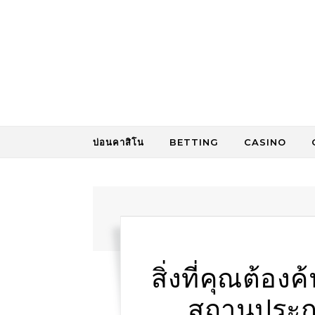
Skip to content
บ่อนคาสิโน
BETTING
CASINO
สิ่งที่คุณต้อ
สถานประก