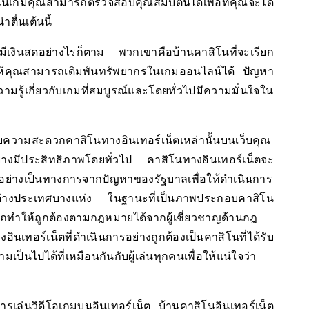
กมคุณสามารถตรวจสอบคุณสมบัตินี้ได้เพื่อที่คุณจะได้
าตื่นเต้นนี้
มีเงินสดอย่างไรก็ตาม พวกเขาคือบ้านคาสิโนที่จะเรียก
ยให้คุณสามารถเดิมพันทรัพยากรในเกมออนไลน์ได้ ปัญหา
่มีความรู้เกี่ยวกับเกมที่สมบูรณ์และโดยทั่วไปมีความมั่นใจใน
นวยความสะดวกคาสิโนทางอินเทอร์เน็ตเหล่านั้นบนเว็บคุณ
ย่างมีประสิทธิภาพโดยทั่วไป คาสิโนทางอินเทอร์เน็ตจะ
อย่างเป็นทางการจากปัญหาของรัฐบาลเพื่อให้ดำเนินการ
นต่างประเทศบางแห่ง ในฐานะที่เป็นภาพประกอบคาสิโน
ำให้ถูกต้องตามกฎหมายได้จากผู้เชี่ยวชาญด้านกฎ
เทอร์เน็ตที่ดำเนินการอย่างถูกต้องเป็นคาสิโนที่ได้รับ
็นไปได้ที่เหมือนกันกับผู้เล่นทุกคนเพื่อให้แน่ใจว่า
การเล่นวิดีโอเกมบนอินเทอร์เน็ต บ้านคาสิโนอินเทอร์เน็ต