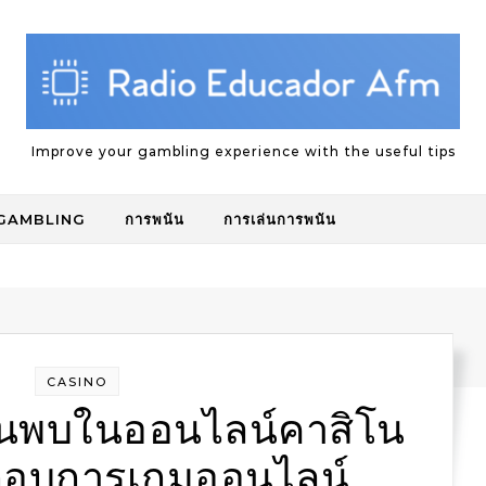
Improve your gambling experience with the useful tips
GAMBLING
การพนัน
การเล่นการพนัน
CASINO
งค้นพบในออนไลน์คาสิโน
อบการเกมออนไลน์