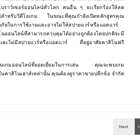
เบราว์เซอร์ออนไลน์ทั่วโลก คนอื่น ๆ จะเรียกร้องให้ลด
อใช้สำหรับวิดีโอเกม ในขณะที่คุณกำลังเปิดหลักสูตรคุณ
ลอดภัยในการใช้งานและอาจไม่ให้สปายแวร์หรือแอดแวร์
ออนไลน์ที่สามารถควบคุมได้อย่างถูกต้องโดยปกติจะมี
นและไม่มีสปายแวร์หรือแอดแวร์ ที่อยู่อาศัยคาสิโนฟรี
เป็นเกมออนไลน์ที่ยอดเยี่ยมในการเล่น คุณจะพบเกม
าสิโนเฮาส์เหล่านั้น คุณต้องดูราคาขายปลีกข้อ จำกัด