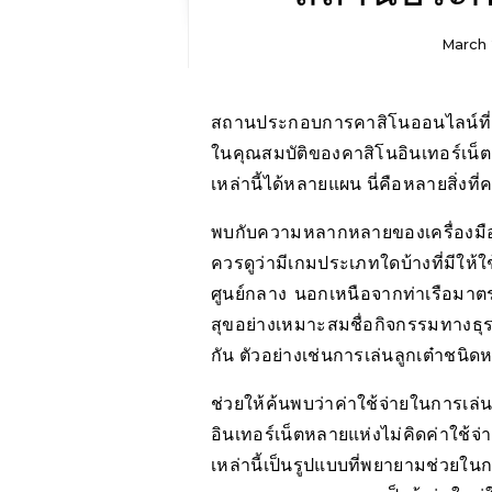
March 
สถานประกอบการคาสิโนออนไลน์ที่แตกต่างกันจำนวนมากเสนอให้ทำงานด้วย สิ่งนี้รวมอยู่
ในคุณสมบัติของคาสิโนอินเทอร์เน
เหล่านี้ได้หลายแผน นี่คือหลายสิ่ง
พบกับความหลากหลายของเครื่อง
ควรดูว่ามีเกมประเภทใดบ้างที่มีให้ใช
ศูนย์กลาง นอกเหนือจากท่าเรือมาตรฐ
สุขอย่างเหมาะสมชื่อกิจกรรมทางธุร
กัน ตัวอย่างเช่นการเล่นลูกเต๋าชนิดห
ช่วยให้ค้นพบว่าค่าใช้จ่ายในกา
อินเทอร์เน็ตหลายแห่งไม่คิดค่าใช้จ
เหล่านี้เป็นรูปแบบที่พยายามช่วยในก