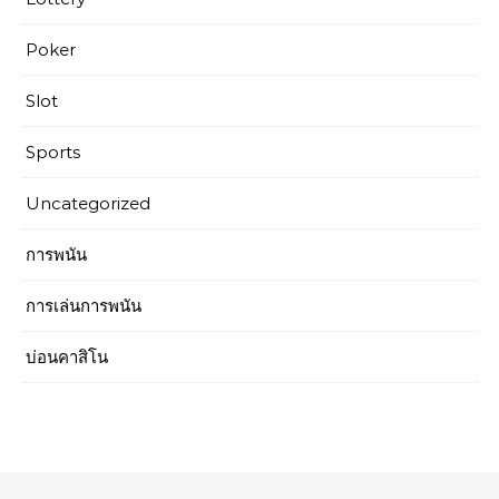
Poker
Slot
Sports
Uncategorized
การพนัน
การเล่นการพนัน
บ่อนคาสิโน