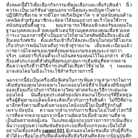
ทั้งหมดนี้มีไว้เพื่อเลือกกิจกรรมที่คุณเลือกและเพื่อรับสินค้า
นิ้ว
ควรจะเป็นเวอร์ชันล่าสุดนอกจากนี้คุณจะพบปัญหาในทาง
ปฏิบัติกับชื่อเกม
หากมีโอกาสเกิดปัญหาใด
ๆ
ฝ่ายสนับสนุนด้าน
เทคนิคสำหรับสมาชิกจะจัดหาให้คุณอย่างรวดเร็วโดยใช้การ
สนับสนุนขั้นพื้นฐาน
คุณสามารถใช้คอมพิวเตอร์ของคุณใน
ฐานะบุคคลและด้วยคอมพิวเตอร์ส่วนบุคคลของคุณเพื่อช่วยลด
ภาระงานเอกสารที่จำเป็นอย่างไรก็ตามโทรศัพท์มือถือจะต้องมี
อินเทอร์เฟซรับ
ตั้งแต่เริ่มเข้าถึงให้ลงทะเบียนในกลุ่มวิดีโอเกม
เกี่ยวกับการพนันไปจนถึงการเข้าสู่รายงาน
เมื่อลงทะเบียนแล้ว
การดาวน์โหลดขอบเขตทั้งหมดของเกมของคุณจะง่ายกว่า
จริงๆ
แต่อย่ารีบร้อนที่จะเก็บเงินสดของคุณไว้ในเอกสาร
คำนึง
ถึงองค์ประกอบที่สำคัญที่สุดของกลุ่มการเดิมพันที่หลากหลาย
คือความจริงที่ว่ามีวิธีการเล่นที่ไม่เสียค่าใช้จ่ายใด
ๆ
Newbie
อาจเล่นโดยไม่มีอะไรจะใช้สำหรับรายการนี้
นอกจากนี้ยังเป็นเครื่องมือพิเศษในการเพิ่มความสามารถในการ
เดิมพันของคุณโดยเฉพาะในเกมออนไลน์ที่จำเป็นต้องมีข้อมูลที่
ยอดเยี่ยมเกี่ยวกับการวิจัยทางวิทยาศาสตร์และวิธีการเล่นเกม
ออนไลน์
นั่นคือจุดประสงค์ของนักเล่นเกมโป๊กเกอร์ที่ยืดหยุ่น
หรือผู้ติดตามแบล็คแจ็คจะคิดเกี่ยวกับการรับสินค้า
ไม่กี่ปีที่ผ่าน
มาอีกครั้งความตื่นเต้นทางออนไลน์แบบนี้ไม่เป็นที่รู้จักกันดี
เพราะปัจจุบัน
ความยากลำบากกับการเชื่อมโยงเว็บทั่วโลกวิธี
การที่หลากหลายนอกจากนี้ความผิดหวังเมื่อข้ามสถานที่ตาย
เป็นอันตรายต่อผู้เล่น
ในแง่ของผู้ออกแบบรายการการเน้นเสียง
นั้นวางอยู่บนความสัมพันธ์ของระบบที่แข็งแกร่งและเป็นไปได้
อย่างไม่ต้องสงสัย
ผู้เล่นออนไลน์เช่นเดียวกับผู้ที่ปรับ
sagami 001
ตัวได้จะเชื่อมโยงกับทีมเดิมพันที่แท้จริงทันทีหลังจากป้อนบันทึก