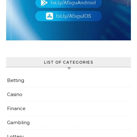
LIST OF CATEGORIES
Betting
Casino
Finance
Gambling
Lottery