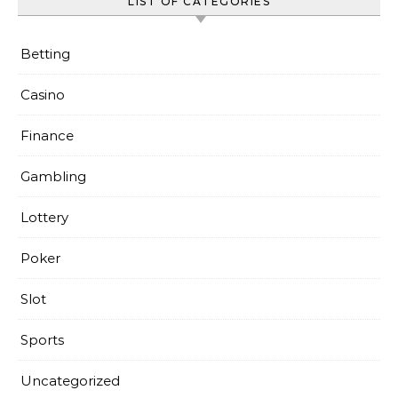
LIST OF CATEGORIES
Betting
Casino
Finance
Gambling
Lottery
Poker
Slot
Sports
Uncategorized