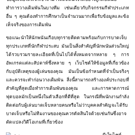
ทำการวางเดิมพันในบางทีม เช่นเดียวกับกิจกรรมกีฬาประเภท
อื่น ๆ คุณต้องทำการศึกษาเป็นจำนวนมากเพื่อรับข้อมูลและข้อ
เท็จจริงของการเดิมพัน
ขอแนะนำให้นักพนันเกือบทุกรายติดตามพร้อมกับการบาดเจ็บ
ทุกประเภทที่นักกีฬาประสบ มันเป็นสิ่งสำคัญที่นักพนันส่วนใหญ่
ได้รวบรวมรายละเอียดที่เป็นไปได้ทั้งหมดจากหลาย ๆ การ
อัพเกรดแต่ละสัปดาห์ซึ่งหลาย ๆ เว็บไซต์ให้ข้อมูลที่เกี่ยวข้อง
กับอุบัติเหตุของผู้เล่นของคุณ มันเป็นข้อกำหนดที่จำเป็นจริงๆ
และควรจะทำก่อนวางเดิมพัน สิ่งนี้สามารถสร้างองค์ประกอบที่
สำคัญที่สุดเมื่อทำการเดิมพันของคุณ และการคาดการณ์
ฟุตบอลมักเป็นหนึ่งในตัวเลือกที่ดีที่สุด ในกรณีที่พนักงานกำลัง
ติดต่อกับผู้เล่นบาดเจ็บหลายคนหรือไม่ว่าบุคคลสำคัญจะได้รับ
บาดเจ็บหรือไม่ทีมงานของคุณควรตัดสินใจด้วยเช่นกันซึ่งอาจ
ดัดแปลงวิดีโอเกมที่เกี่ยวข้อง
มีเว็บไซต์