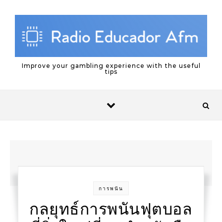
Skip to content
Improve your gambling experience with the useful
tips
การพนัน
กลยุทธ์การพนันฟุตบอล