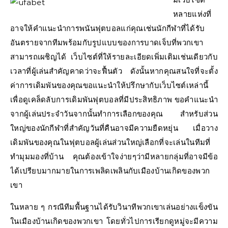
หลายแห่งที่
อาจให้คำแนะนำการพนันฟุตบอลแก่คุณเช่นนักกีฬาที่ได้รับ
อันตรายจากทีมพร้อมกับรูปแบบของการบาดเจ็บที่พวกเขา
สามารถเผชิญได้ เว็บไซต์ที่ให้รายละเอียดเพิ่มเติมเช่นเดียวกับ
เวลาที่ผู้เล่นสำคัญคาดว่าจะฟื้นตัว ดังนั้นหากคุณสนใจที่จะตั้ง
ค่าการเดิมพันของคุณขอแนะนำให้ปรึกษากับเว็บไซต์เหล่านี้
เพื่อดูเคล็ดลับการเดิมพันฟุตบอลที่มีประสิทธิภาพ ขอคำแนะนำ
จากผู้เล่นประจำวันจากนั้นทำการเลือกของคุณ สำหรับส่วน
ใหญ่ของนักกีฬาที่สำคัญวันที่คืนอาจมีความยืดหยุ่น เมื่อวาง
เดิมพันของคุณในฟุตบอลผู้เล่นส่วนใหญ่เลือกที่จะเล่นในทีมที่
ทำมุมมองที่บ้าน คุณต้องเข้าใจง่ายๆว่ามีหลายกลุ่มที่อาจมีข้อ
ได้เปรียบมากมายในการเพลิดเพลินกับเมืองบ้านเกิดของพวก
เขา
ในหลาย ๆ กรณีทีมพื้นฐานได้รับวินาทีพวกเขาเล่นอย่างแข็งขัน
ในเมืองบ้านเกิดของพวกเขา โดยทั่วไปการเรียกดูหมู่จะมีความ